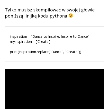
tworzenia
w
Tylko musisz skompilować w swojej głowie
pigułce
poniższą linijkę kodu pythona
inspiration = "Dance to Inspire, Inspire to Dance"

myinspiration = ['Create']

print(inspiration.replace("Dance", "Create"))