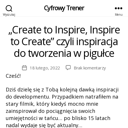
Cyfrowy Trener
Wyszukaj
Menu
„Create to Inspire, Inspire
Kategorie
to Create” czyli inspiracja
do tworzenia w pigułce
do
18 lutego, 2022
Brak komentarzy
Data
„Create
wpisu
Cześć!
to
Inspire,
Dziś dzielę się z Tobą kolejną dawką inspiracji
Inspire
do developmentu. Przypadkiem natrafiłem na
to
stary filmik, który kiedyś mocno mnie
Create”
zainspirował do pociągnięcia swoich
czyli
umiejętności w tańcu… po blisko 15 latach
inspiracja
do
nadal wydaje się być aktualny…