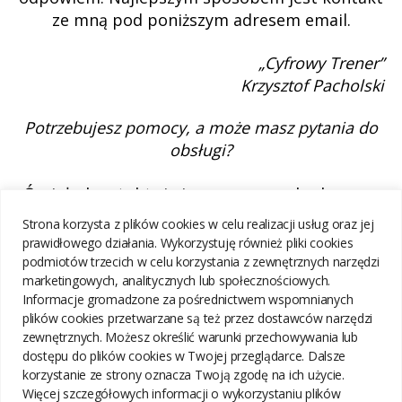
ze mną pod poniższym adresem email.
„Cyfrowy Trener”
Krzysztof Pacholski
Potrzebujesz pomocy, a może masz pytania do
obsługi?
Śmiało kontaktuj się ze mną pod adresem
email:
Strona korzysta z plików cookies w celu realizacji usług oraz jej
kris@cyfrowytrener.pl
lub
prawidłowego działania. Wykorzystuję również pliki cookies
podmiotów trzecich w celu korzystania z zewnętrznych narzędzi
cyfrowytrener@gmail.com
marketingowych, analitycznych lub społecznościowych.
Informacje gromadzone za pośrednictwem wspomnianych
Pamiętaj, że pisząc na na powyższy adres email wyrażasz
plików cookies przetwarzane są też przez dostawców narzędzi
zgodę na przetwarzanie danych osobowych, oraz
zewnętrznych. Możesz określić warunki przechowywania lub
akceptujesz
politykę prywatności
oraz
regulamin
.
dostępu do plików cookies w Twojej przeglądarce. Dalsze
korzystanie ze strony oznacza Twoją zgodę na ich użycie.
Więcej szczegółowych informacji o wykorzystaniu plików