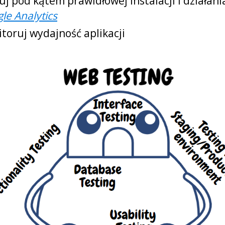
uj pod kątem prawidłowej instalacji i działani
le Analytics
toruj wydajność aplikacji