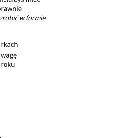
dy
prawnie
zrobić w formie
rów
ce)
arkach
 uwagę
 roku