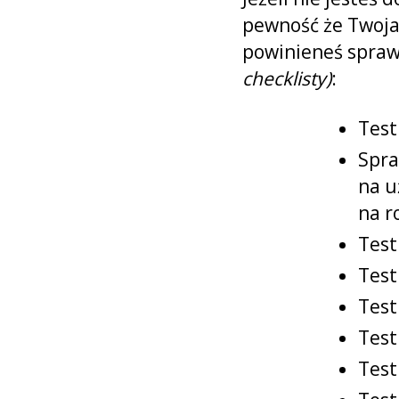
pewność że Twoja
powinieneś spraw
checklisty)
:
Test
Spra
na u
na r
Test
Test
Test
Test
Test