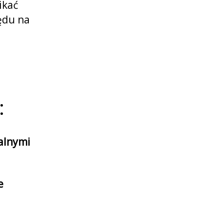
ikać
ędu na
:
alnymi
e