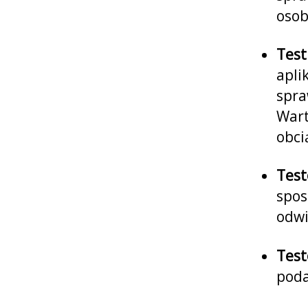
osob
Test
apli
spra
Wart
obci
Test
spos
odwi
Test
poda