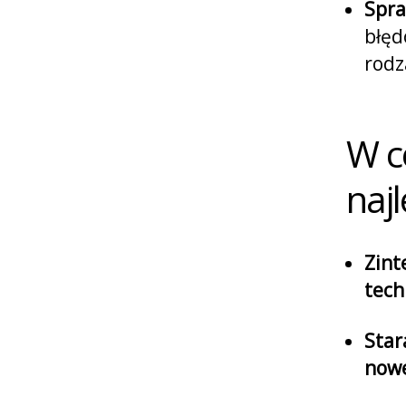
Spra
błęd
rodz
W c
naj
Zint
tech
Star
nowe