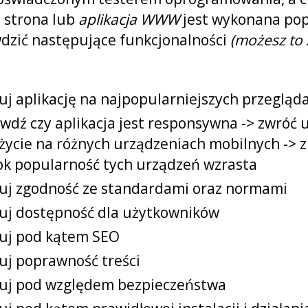
pora
dla
 strona lub
aplikacja WWW
jest wykonana po
nie
dzić następujące funkcjonalności
(możesz to 
teste
w
piguł
uj aplikację na najpopularniejszych przegląd
wdź czy aplikacja jest responsywna -> zwróć
życie na różnych urządzeniach mobilnych -> z
ok popularność tych urządzeń wzrasta
uj zgodność ze standardami oraz normami
uj dostępność dla użytkowników
uj pod kątem SEO
uj poprawność treści
uj pod względem bezpieczeństwa