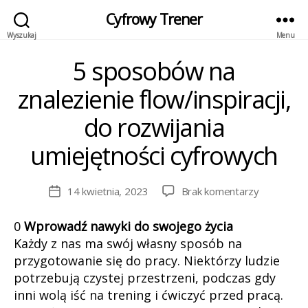
Cyfrowy Trener
Wyszukaj
Menu
5 sposobów na
Kategorie
znalezienie flow/inspiracji,
do rozwijania
umiejętności cyfrowych
do
14 kwietnia, 2023
Brak komentarzy
Data
5
wpisu
sposobów
0
Wprowadź nawyki do swojego życia
na
Każdy z nas ma swój własny sposób na
znalezieni
przygotowanie się do pracy. Niektórzy ludzie
flow/inspira
potrzebują czystej przestrzeni, podczas gdy
do
inni wolą iść na trening i ćwiczyć przed pracą.
rozwijania