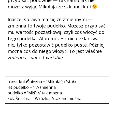
przypisać ponownie — tak samo jak nie
możesz wyjąć Mikołaja ze szklanej kuli
Inaczej sprawa ma się ze zmiennymi —
zmienna to twoje pudełko. Możesz przypisać
mu wartość początkową, czyli coś włożyć do
tego pudełka, Albo możesz nie deklarować
nic, tylko pozostawić pudełko puste. Później
można coś do niego włożyć. To jest właśnie
zmienna – var
od
variable
.
const kulaŚnieżna = 'Mikołaj’; //stała
let pudełko = ”; //zmienna
pudełko = 'Miś’; // tak można.
kulaŚnieżna = Wróżka; //tak nie można