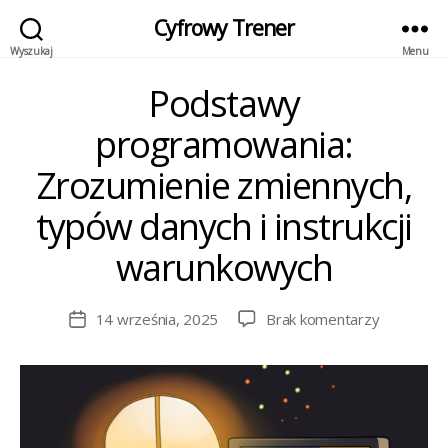
Cyfrowy Trener
Wyszukaj
Menu
Podstawy
Kategorie
programowania:
Zrozumienie zmiennych,
typów danych i instrukcji
warunkowych
do
14 września, 2025
Brak komentarzy
Data
Podstawy
wpisu
programow
Zrozumien
zmiennych
typów