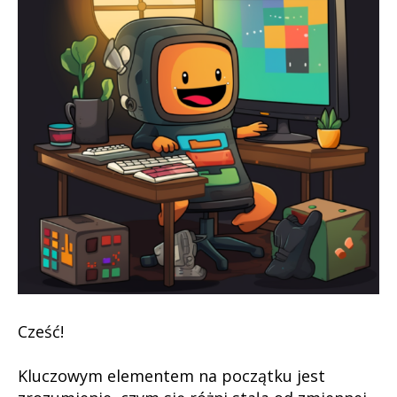
danych
i
instrukcji
warunkow
Cześć!
Kluczowym elementem na początku jest