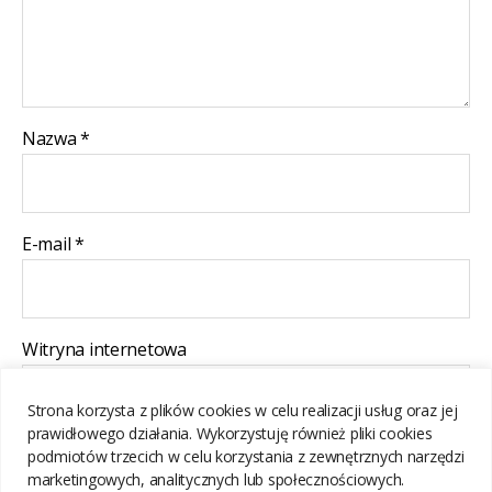
Nazwa
*
E-mail
*
Witryna internetowa
Strona korzysta z plików cookies w celu realizacji usług oraz jej
prawidłowego działania. Wykorzystuję również pliki cookies
Zapamiętaj moje dane w tej przeglądarce podczas pisania
podmiotów trzecich w celu korzystania z zewnętrznych narzędzi
kolejnych komentarzy.
marketingowych, analitycznych lub społecznościowych.