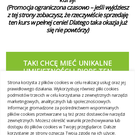
(Promocja ograniczona czasowo –
jeśli wyjdziesz
z tej strony zobaczysz, że rzeczywiście sprzedaję
ten kurs w pełnej cenie! Dlatego taka okazja już
się nie powtórzy)
TAK! CHCĘ MIEĆ UNIKALNE
UMIEJĘTNOŚCI I BIORĘ TEN
DODATKOWY PAKIET W
Strona korzysta z plików cookies w celu realizacji usług oraz jej
PROMOCJI ZA JEDYNE 94 ZŁ
prawidłowego działania. Wykorzystuję również pliki cookies
podmiotów trzecich w celu korzystania z zewnętrznych narzędzi
marketingowych, analitycznych lub społecznościowych.
Informacje gromadzone za pośrednictwem wspomnianych
Nie, dziękuję! Rezygnuję z jednorazowej
plików cookies przetwarzane są też przez dostawców narzędzi
propozycji. Biorę tylko 21-
zewnętrznych. Możesz określić warunki przechowywania lub
dniowe wyzwani
e z Pythona
dostępu do plików cookies w Twojej przeglądarce. Dalsze
korzystanie ze strony oznacza Twoją zgodę na ich użycie.