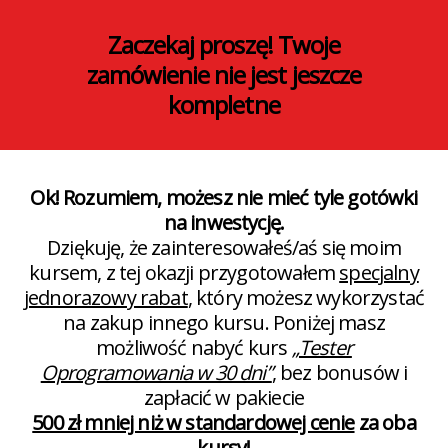
Zaczekaj proszę! Twoje
zamówienie nie jest jeszcze
kompletne
Ok! Rozumiem, możesz nie mieć tyle gotówki
na inwestycję.
Dziękuję, że zainteresowałeś/aś się moim
kursem, z tej okazji przygotowałem
specjalny
jednorazowy rabat
, który możesz wykorzystać
na zakup innego kursu. Poniżej masz
możliwość nabyć kurs
„Tester
Oprogramowania w 30 dni”
, bez bonusów i
zapłacić w pakiecie
500 zł mniej niż w standardowej cenie
za oba
kursy!