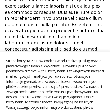
exercitation ullamco laboris nisi ut aliquip ex
ea commodo consequat. Duis aute irure dolor
in reprehenderit in voluptate velit esse cillum
dolore eu fugiat nulla pariatur. Excepteur sint
occaecat cupidatat non proident, sunt in culpa
qui officia deserunt mollit anim id est
laborum.Lorem ipsum dolor sit amet,
consectetur adipiscing elit, sed do eiusmod
tempor incididunt ut labore et dolore magna
aliqua. Ut enim ad minim veniam, quis nostrud
Strona korzysta z plików cookies w celu realizacji usług oraz jej
prawidłowego działania. Wykorzystuję również pliki cookies
exercitation ullamco laboris nisi ut aliquip ex
podmiotów trzecich w celu korzystania z zewnętrznych narzędzi
ea commodo consequat. Duis aute irure dolor
marketingowych, analitycznych lub społecznościowych.
in reprehenderit in voluptate velit esse cillum
Informacje gromadzone za pośrednictwem wspomnianych
dolore eu fugiat nulla pariatur. Excepteur sint
plików cookies przetwarzane są też przez dostawców narzędzi
occaecat cupidatat non proident, sunt in culpa
zewnętrznych. Możesz określić warunki przechowywania lub
dostępu do plików cookies w Twojej przeglądarce. Dalsze
qui officia deserunt mollit anim id est laborum.
korzystanie ze strony oznacza Twoją zgodę na ich użycie.
Więcej szczegółowych informacji o wykorzystaniu plików