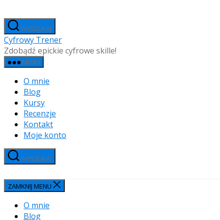
Przejdź
do
WYSZUKAJ
treści
Cyfrowy Trener
Zdobądź epickie cyfrowe skille!
MENU
O mnie
Blog
Kursy
Recenzje
Kontakt
Moje konto
WYSZUKAJ
ZAMKNIJ MENU
O mnie
Blog