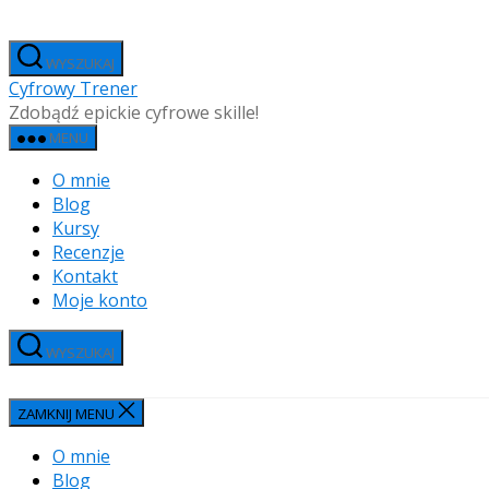
Przejdź
do
WYSZUKAJ
treści
Cyfrowy Trener
Zdobądź epickie cyfrowe skille!
MENU
O mnie
Blog
Kursy
Recenzje
Kontakt
Moje konto
WYSZUKAJ
ZAMKNIJ MENU
O mnie
Blog