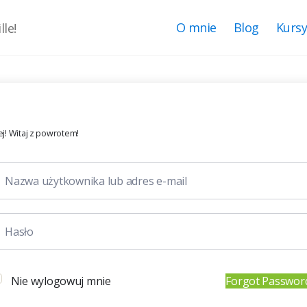
O mnie
Blog
Kurs
le!
j! Witaj z powrotem!
Nie wylogowuj mnie
Forgot Passwor