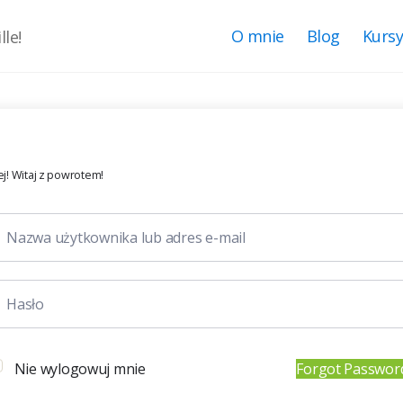
O mnie
Blog
Kurs
le!
j! Witaj z powrotem!
Nie wylogowuj mnie
Forgot Passwor