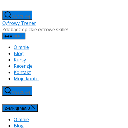
Przejdź
do
WYSZUKAJ
treści
Cyfrowy Trener
Zdobądź epickie cyfrowe skille!
MENU
O mnie
Blog
Kursy
Recenzje
Kontakt
Moje konto
WYSZUKAJ
ZAMKNIJ MENU
O mnie
Blog