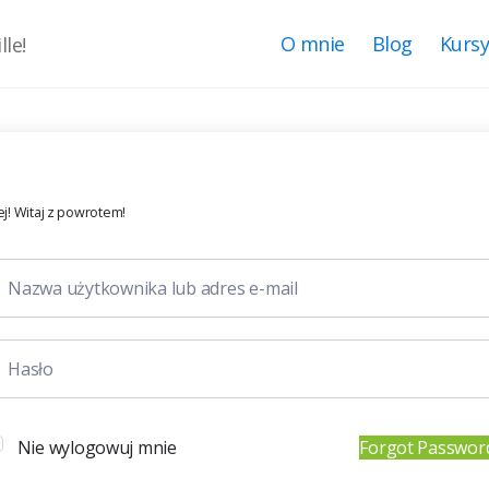
O mnie
Blog
Kurs
le!
j! Witaj z powrotem!
Nie wylogowuj mnie
Forgot Passwor