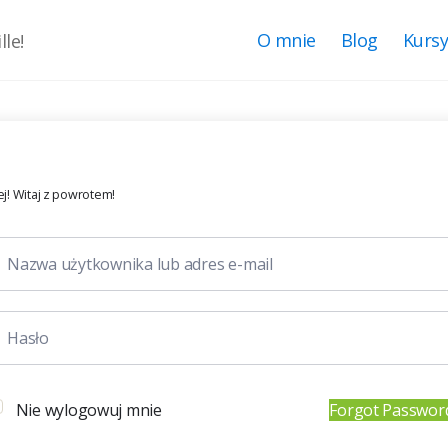
O mnie
Blog
Kurs
le!
j! Witaj z powrotem!
Nie wylogowuj mnie
Forgot Passwor