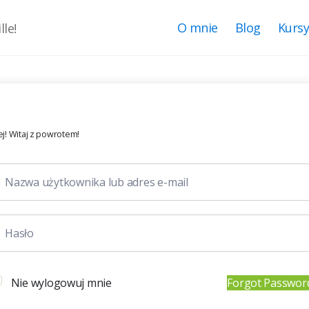
O mnie
Blog
Kurs
le!
j! Witaj z powrotem!
Nie wylogowuj mnie
Forgot Passwor