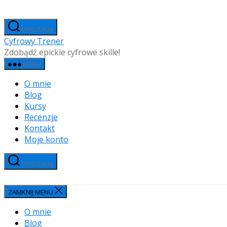
Przejdź
do
WYSZUKAJ
treści
Cyfrowy Trener
Zdobądź epickie cyfrowe skille!
MENU
O mnie
Blog
Kursy
Recenzje
Kontakt
Moje konto
WYSZUKAJ
ZAMKNIJ MENU
O mnie
Blog