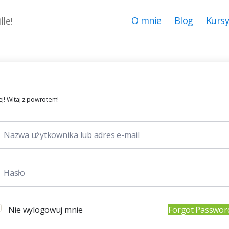
O mnie
Blog
Kurs
le!
j! Witaj z powrotem!
Nie wylogowuj mnie
Forgot Passwor