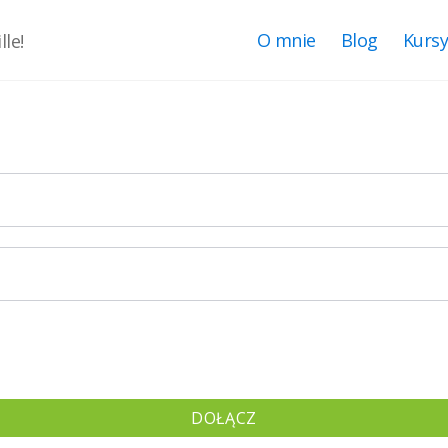
O mnie
Blog
Kurs
le!
DOŁĄCZ