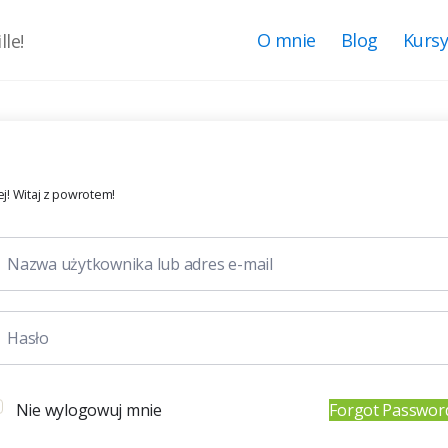
O mnie
Blog
Kurs
le!
j! Witaj z powrotem!
Nie wylogowuj mnie
Forgot Passwor