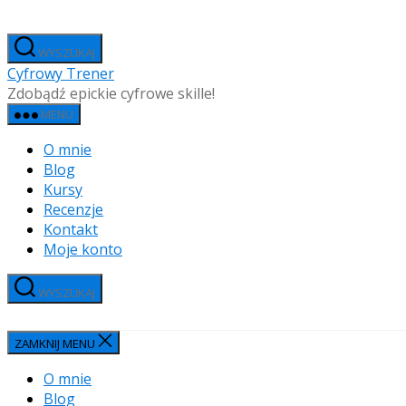
Przejdź
do
WYSZUKAJ
treści
Cyfrowy Trener
Zdobądź epickie cyfrowe skille!
MENU
O mnie
Blog
Kursy
Recenzje
Kontakt
Moje konto
WYSZUKAJ
ZAMKNIJ MENU
O mnie
Blog