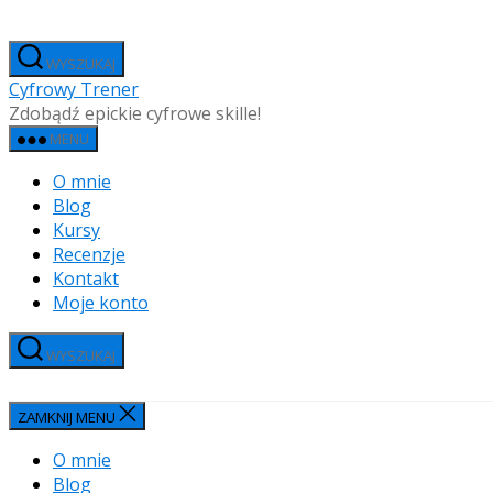
Przejdź
do
WYSZUKAJ
treści
Cyfrowy Trener
Zdobądź epickie cyfrowe skille!
MENU
O mnie
Blog
Kursy
Recenzje
Kontakt
Moje konto
WYSZUKAJ
ZAMKNIJ MENU
O mnie
Blog