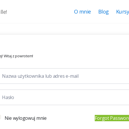
O mnie
Blog
Kurs
le!
j! Witaj z powrotem!
Nie wylogowuj mnie
Forgot Passwor