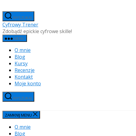
Przejdź
do
WYSZUKAJ
treści
Cyfrowy Trener
Zdobądź epickie cyfrowe skille!
MENU
O mnie
Blog
Kursy
Recenzje
Kontakt
Moje konto
WYSZUKAJ
ZAMKNIJ MENU
O mnie
Blog