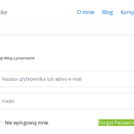
O mnie
Blog
Kurs
le!
j! Witaj z powrotem!
Nie wylogowuj mnie
Forgot Passwor