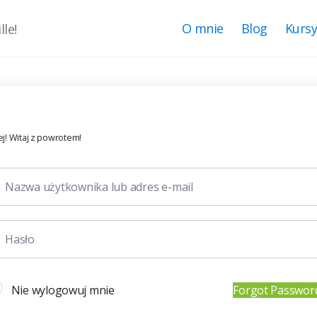
O mnie
Blog
Kurs
le!
j! Witaj z powrotem!
Nie wylogowuj mnie
Forgot Passwor