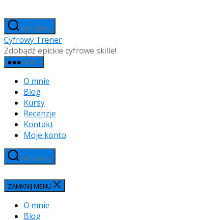
Przejdź
do
WYSZUKAJ
treści
Cyfrowy Trener
Zdobądź epickie cyfrowe skille!
MENU
O mnie
Blog
Kursy
Recenzje
Kontakt
Moje konto
WYSZUKAJ
ZAMKNIJ MENU
O mnie
Blog