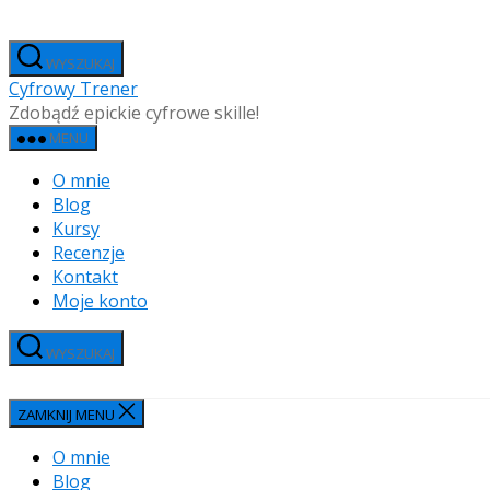
Przejdź
do
WYSZUKAJ
treści
Cyfrowy Trener
Zdobądź epickie cyfrowe skille!
MENU
O mnie
Blog
Kursy
Recenzje
Kontakt
Moje konto
WYSZUKAJ
ZAMKNIJ MENU
O mnie
Blog