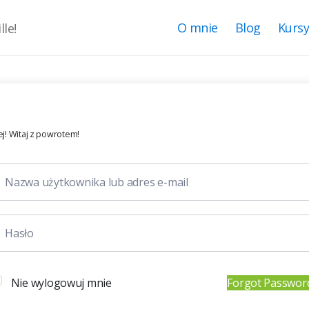
O mnie
Blog
Kurs
le!
j! Witaj z powrotem!
Nie wylogowuj mnie
Forgot Passwor