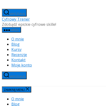
Przejdź
do
WYSZUKAJ
treści
Cyfrowy Trener
Zdobądź epickie cyfrowe skille!
MENU
O mnie
Blog
Kursy
Recenzje
Kontakt
Moje konto
WYSZUKAJ
ZAMKNIJ MENU
O mnie
Blog