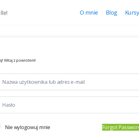
O mnie
Blog
Kurs
le!
j! Witaj z powrotem!
Nie wylogowuj mnie
Forgot Passwor