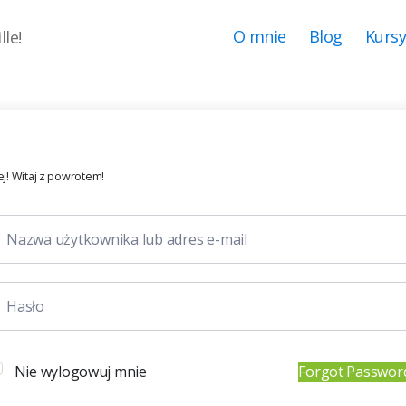
O mnie
Blog
Kurs
le!
j! Witaj z powrotem!
Nie wylogowuj mnie
Forgot Passwor