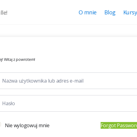
O mnie
Blog
Kurs
le!
j! Witaj z powrotem!
Nie wylogowuj mnie
Forgot Passwor