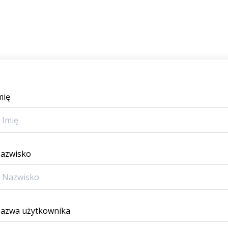
mię
azwisko
azwa użytkownika