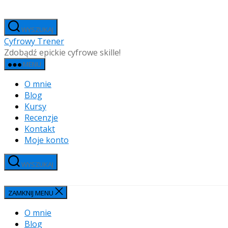
Przejdź
do
WYSZUKAJ
treści
Cyfrowy Trener
Zdobądź epickie cyfrowe skille!
MENU
O mnie
Blog
Kursy
Recenzje
Kontakt
Moje konto
WYSZUKAJ
ZAMKNIJ MENU
O mnie
Blog