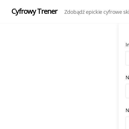
Cyfrowy Trener
Zdobądź epickie cyfrowe skil
I
N
N