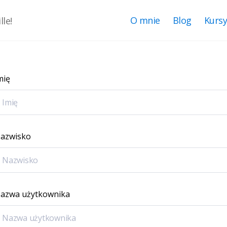
O mnie
Blog
Kurs
le!
mię
azwisko
azwa użytkownika