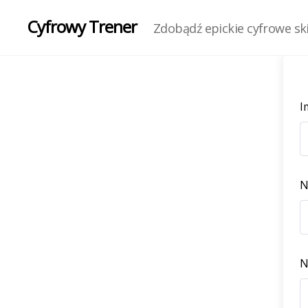
Cyfrowy Trener
Zdobądź epickie cyfrowe skil
I
N
N