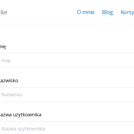
O mnie
Blog
Kurs
le!
mię
azwisko
azwa użytkownika