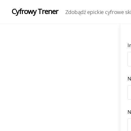
Cyfrowy Trener
Zdobądź epickie cyfrowe skil
I
N
N