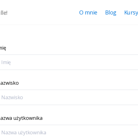
O mnie
Blog
Kurs
le!
mię
azwisko
azwa użytkownika