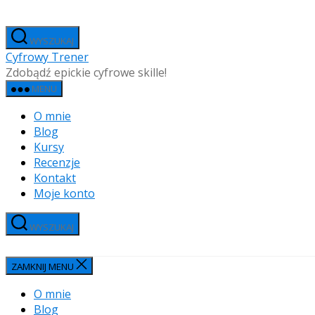
Przejdź
do
WYSZUKAJ
treści
Cyfrowy Trener
Zdobądź epickie cyfrowe skille!
MENU
O mnie
Blog
Kursy
Recenzje
Kontakt
Moje konto
WYSZUKAJ
ZAMKNIJ MENU
O mnie
Blog