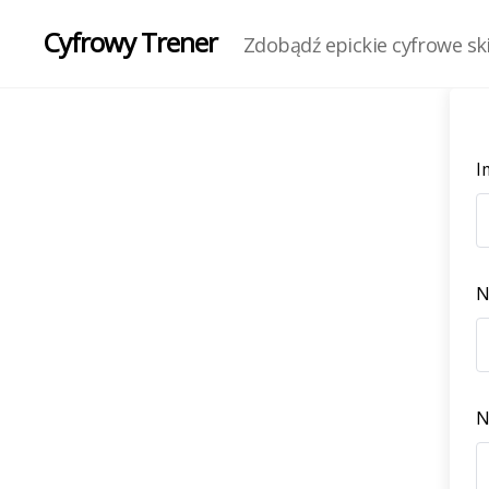
Cyfrowy Trener
Zdobądź epickie cyfrowe skil
I
N
N