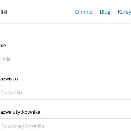
O mnie
Blog
Kurs
le!
mię
azwisko
azwa użytkownika