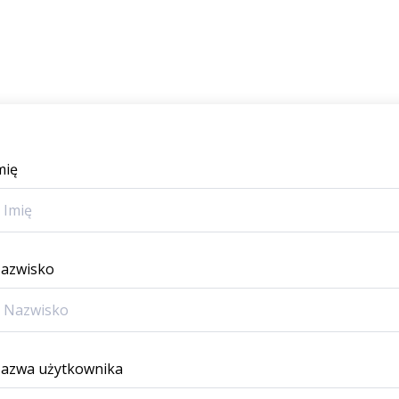
mię
azwisko
azwa użytkownika