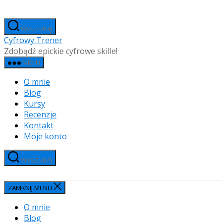
Przejdź
do
WYSZUKAJ
treści
Cyfrowy Trener
Zdobądź epickie cyfrowe skille!
MENU
O mnie
Blog
Kursy
Recenzje
Kontakt
Moje konto
WYSZUKAJ
ZAMKNIJ MENU
O mnie
Blog