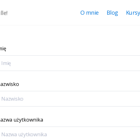
O mnie
Blog
Kurs
le!
mię
azwisko
azwa użytkownika