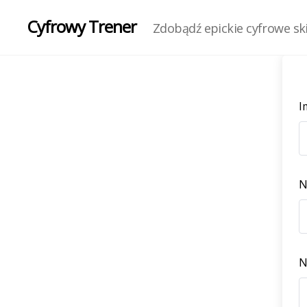
Cyfrowy Trener
Zdobądź epickie cyfrowe skil
I
N
N