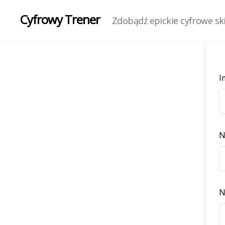
Cyfrowy Trener
Zdobądź epickie cyfrowe skil
I
N
N