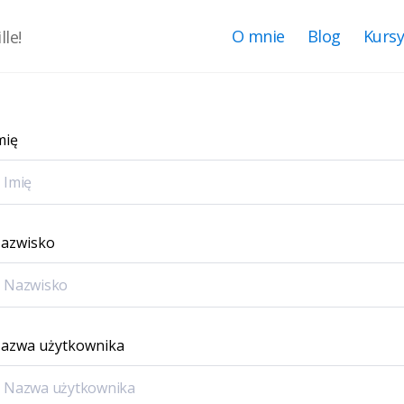
O mnie
Blog
Kurs
le!
mię
azwisko
azwa użytkownika